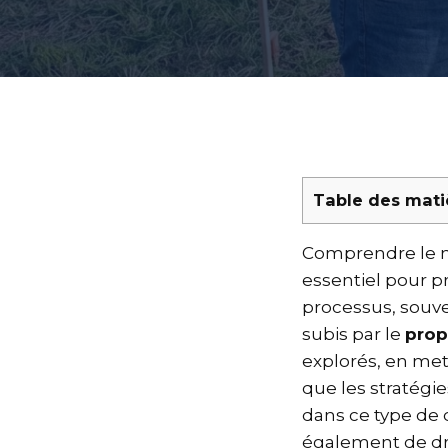
Table des mati
Comprendre le m
essentiel pour p
processus, souv
subis par le
prop
explorés, en mett
que les stratégi
dans ce type de 
également de dro