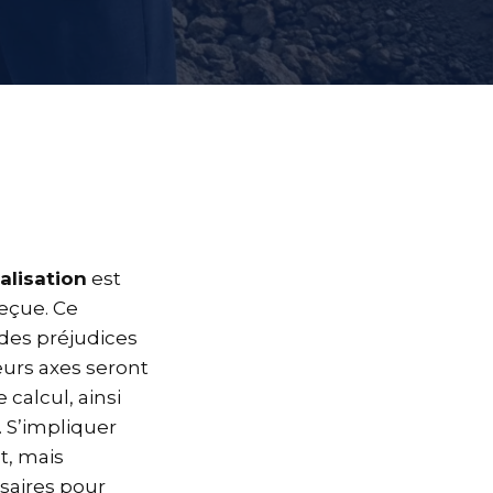
alisation
est
eçue. Ce
des préjudices
eurs axes seront
calcul, ainsi
 S’impliquer
t, mais
saires pour