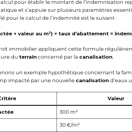
lcul pour établir le montant de l’indemnisation re
ique et s’appuie sur plusieurs paramètres essenti
ié pour le calcul de l’indemnité est le suivant :
actée × valeur au m²) × taux d’abattement = indem
roit immobilier appliquent cette formule régulière
ture du
terrain
concerné par la
canalisation
.
prenons un exemple hypothétique concernant la fami
mp impacté par une nouvelle
canalisation
d’eaux u
Critère
Valeur
actée
300 m²
30 €/m²