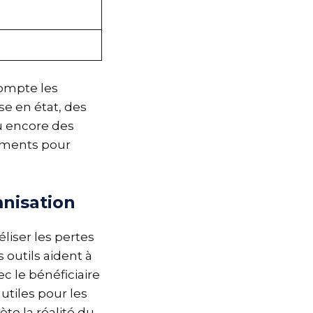
compte les
e en état, des
ou encore des
éments pour
mnisation
liser les pertes
 outils aident à
c le bénéficiaire
utiles pour les
ète la réalité du