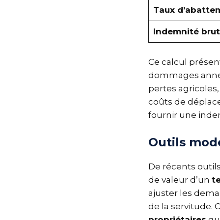
Taux d’abatte
Indemnité bru
Ce calcul présen
dommages annexes
pertes agricoles,
coûts de déplac
fournir une inde
Outils mode
De récents outil
de valeur d’un
t
ajuster les deman
de la servitude.
propriétaires
qui