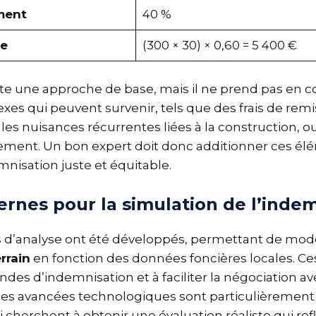
ment
40 %
te
(300 × 30) × 0,60 = 5 400 €
te une approche de base, mais il ne prend pas en 
 qui peuvent survenir, tels que des frais de remis
 les nuisances récurrentes liées à la construction, 
ement. Un bon expert doit donc additionner ces él
mnisation juste et équitable.
rnes pour la simulation de l’inde
s d’analyse ont été développés, permettant de modé
errain
en fonction des données foncières locales. Ces
des d’indemnisation et à faciliter la négociation ave
 Ces avancées technologiques sont particulièrement 
 cherchent à obtenir une évaluation réaliste qui refl