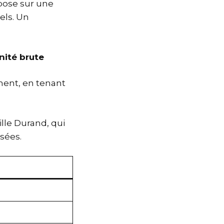
pose sur une
els. Un
nité brute
ment, en tenant
lle Durand, qui
sées.