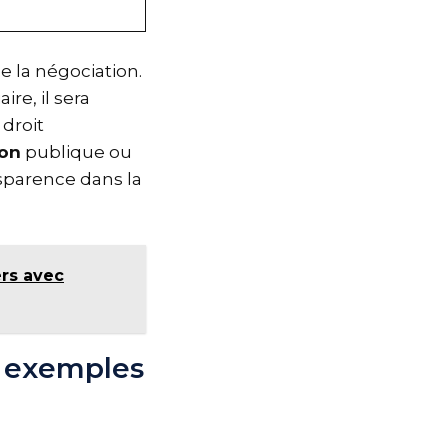
e la négociation.
ire, il sera
droit
ion
publique ou
nsparence dans la
ers avec
t exemples