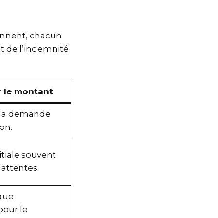
iennent, chacun
t de l’indemnité
r le montant
 la demande
on.
itiale souvent
 attentes.
que
pour le