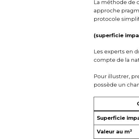
La méthode de ca
approche pragmat
protocole simplif
(superficie imp
Les experts en d
compte de la na
Pour illustrer, 
possède un cha
Superficie imp
Valeur au m²