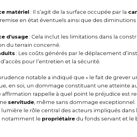
ce matériel
: Il s’agit de la surface occupée par la
can
 remise en état éventuels ainsi que des diminutions
ce d’usage
: Cela inclut les limitations dans la const
ion du terrain concerné.
nduits
: Les coûts générés par le déplacement d’insta
d’accès pour l’entretien et la sécurité.
sprudence notable a indiqué que « le fait de grever 
itue, en soi, un dommage constituant une atteinte au
e affirmation rappelle à quel point le préjudice est 
’une
servitude
, même sans dommage exceptionnel. 
 lumière le rôle central des acteurs impliqués dans
n, notamment le
propriétaire
du fonds servant et le b