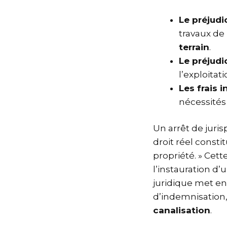
Le préjudi
travaux de
terrain
.
Le préjudi
l’exploitat
Les frais i
nécessités 
Un arrêt de juri
droit réel const
propriété. » Cett
l’instauration d
juridique met en
d’indemnisatio
canalisation
.