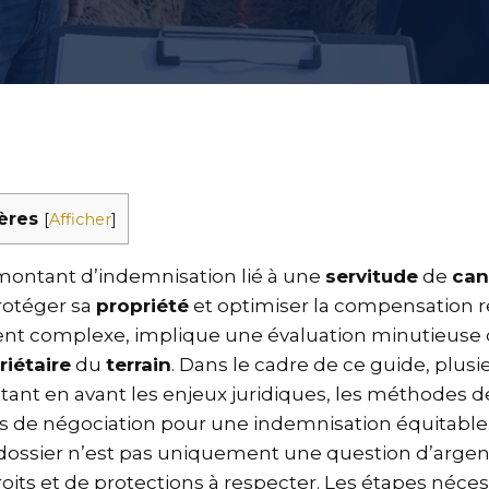
ères
[
Afficher
]
ontant d’indemnisation lié à une
servitude
de
can
rotéger sa
propriété
et optimiser la compensation r
ent complexe, implique une évaluation minutieuse 
riétaire
du
terrain
. Dans le cadre de ce guide, plusi
ant en avant les enjeux juridiques, les méthodes de 
es de négociation pour une indemnisation équitable.
dossier n’est pas uniquement une question d’argen
its et de protections à respecter. Les étapes néces