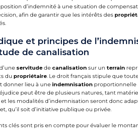
position d’indemnité à une situation de compensati
cision, afin de garantir que les intérêts des
propriét
és.
dique et principes de l’indemni
tude de canalisation
 d’une
servitude
de
canalisation
sur un
terrain
repr
its du
propriétaire
. Le droit français stipule que tout
it donner lieu à une
indemnisation
proportionnelle 
éjudice peut être de plusieurs natures, tant matérie
et les modalités d’indemnisation seront donc adap
t, qu’il soit d’initiative publique ou privée.
ts clés sont pris en compte pour évaluer le montan