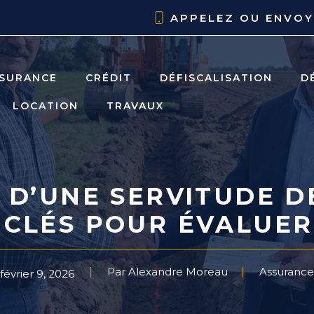
APPELEZ OU ENVO
SURANCE
CRÉDIT
DÉFISCALISATION
D
LOCATION
TRAVAUX
 D’UNE SERVITUDE D
S CLÉS POUR ÉVALU
Par Alexandre Moreau
Assurance
février 9, 2026