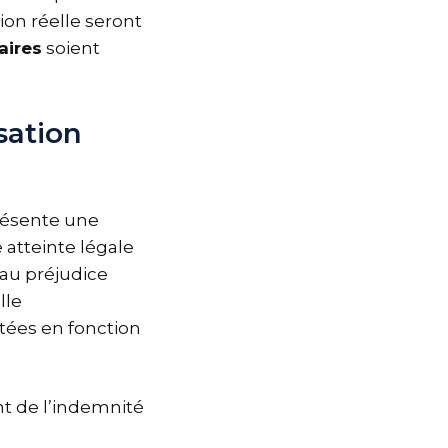
on réelle seront
aires
soient
sation
ésente une
e atteinte légale
au préjudice
lle
tées en fonction
t de l’indemnité