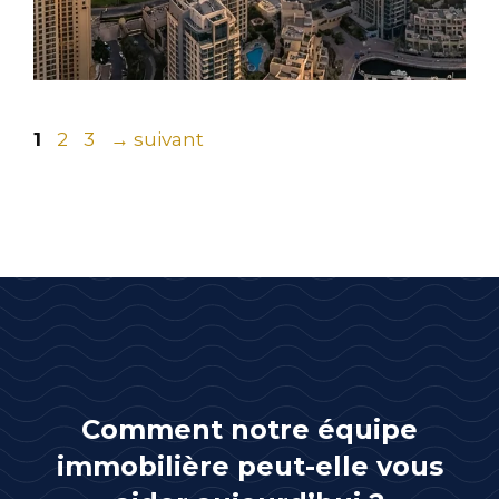
Page
Page
Page
1
2
3
→
suivant
Comment notre équipe
immobilière peut-elle vous