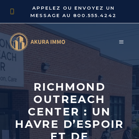
Aller
APPELEZ OU ENVOYEZ UN
au
MESSAGE AU
800.555.4242
contenu
MENU
RICHMOND
OUTREACH
CENTER : UN
HAVRE D’ESPOIR
ET DE