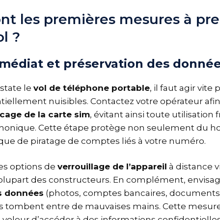
ont les premières mesures à pr
ol ?
médiat et préservation des donné
state le
vol de téléphone portable
, il faut agir vit
tiellement nuisibles. Contactez votre opérateur afi
cage de la carte sim
, évitant ainsi toute utilisatio
phonique. Cette étape protège non seulement du hors
isque de piratage de comptes liés à votre numéro.
les options de
verrouillage de l’appareil
à distance v
plupart des constructeurs. En complément, envisag
s données
(photos, comptes bancaires, documents of
s tombent entre de mauvaises mains. Cette mesure 
e voleur d’accéder à des informations confidentielle