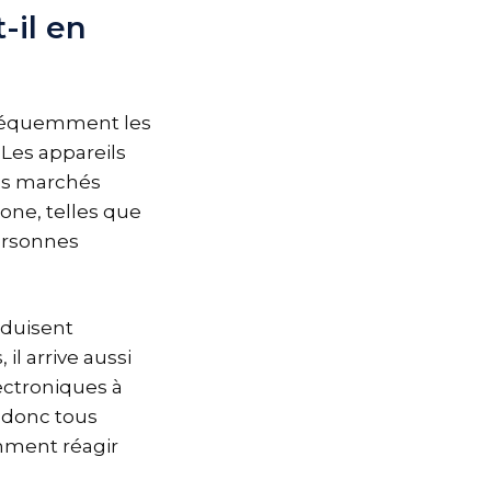
-il en
 fréquemment les
 Les appareils
ins marchés
one, telles que
ersonnes
oduisent
l arrive aussi
ectroniques à
t donc tous
mment réagir