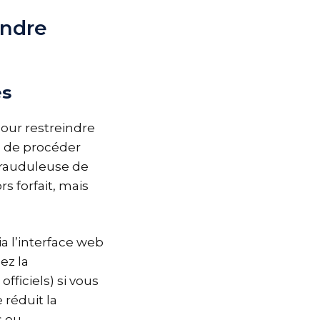
endre
es
e pour restreindre
n de procéder
n frauduleuse de
 forfait, mais
ia l’interface web
ez la
ficiels) si vous
réduit la
s ou