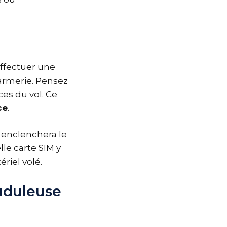
effectuer une
armerie. Pensez
es du vol. Ce
ce
.
 enclenchera le
le carte SIM y
riel volé.
auduleuse