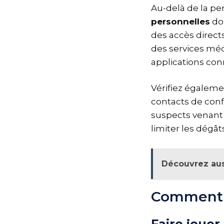
Au-delà de la per
personnelles
doi
des accès direct
des services mé
applications co
Vérifiez égaleme
contacts de confi
suspects venant 
limiter les dégâ
Découvrez aus
Comment s
Faire jouer