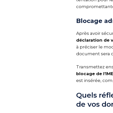
compromettante
Blocage adm
Après avoir sécur
déclaration de v
à préciser le mo
document sera 
Transmettez ensu
blocage de l’IME
est insérée, com
Quels réfl
de vos do