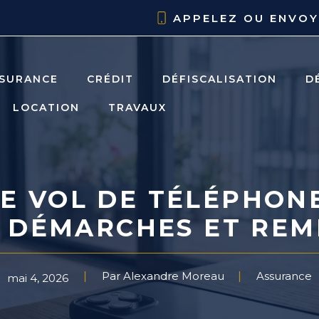
APPELEZ OU ENVO
SURANCE
CRÉDIT
DÉFISCALISATION
D
LOCATION
TRAVAUX
LE VOL DE TÉLÉPHON
, DÉMARCHES ET RE
Par Alexandre Moreau
Assurance
mai 4, 2026