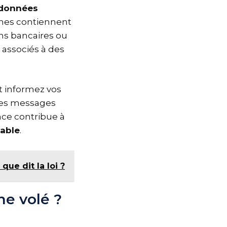
données
ones contiennent
ons bancaires ou
associés à des
t informez vos
 des messages
nce contribue à
table
.
que dit la loi ?
ne volé ?