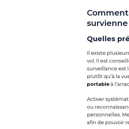
Comment r
survienne
Quelles pr
Il existe plusieu
vol. Il est conse
surveillance est
plutôt qu’à la v
portable
à l’arra
Activer systéma
ou reconnaissance
personnelles. M
afin de pouvoir r