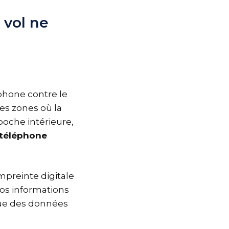
 vol ne
éphone contre le
les zones où la
poche intérieure,
 téléphone
mpreinte digitale
vos informations
que des données