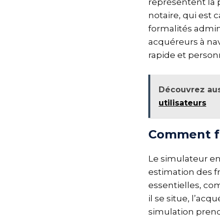
représentent la p
notaire, qui est 
formalités admin
acquéreurs à nav
rapide et person
Découvrez aus
utilisateurs
Comment fo
Le simulateur e
estimation des f
essentielles, co
il se situe, l’ac
simulation prend 