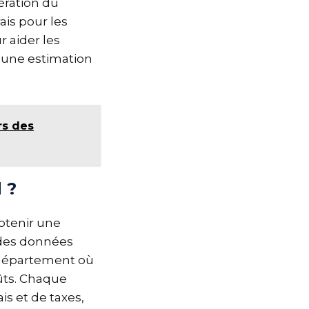
nération du
ais pour les
 aider les
 une estimation
rs des
 ?
btenir une
 des données
e département où
oûts. Chaque
is et de taxes,