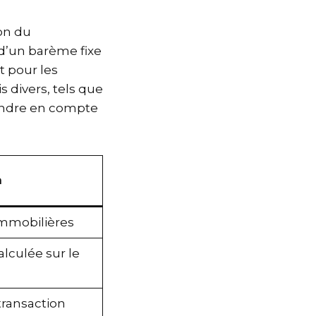
on du
d’un barème fixe
t pour les
s divers, tels que
prendre en compte
n
immobilières
lculée sur le
 transaction