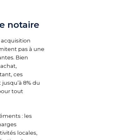
de notaire
 acquisition
imitent pas à une
ntes. Bien
’achat,
tant, ces
t jusqu’à 8% du
pour tout
éments : les
harges
ivités locales,