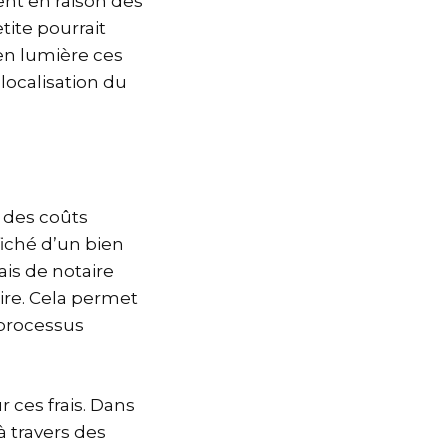
nt en raison des
tite pourrait
en lumière ces
localisation du
e des coûts
fiché d’un bien
ais de notaire
ire. Cela permet
 processus
 ces frais. Dans
à travers des