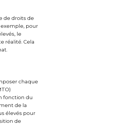
e de droits de
ar exemple, pour
levés, le
 réalité. Cela
at.
composer chaque
DMTO)
en fonction du
oment de la
lus élevés pour
sition de