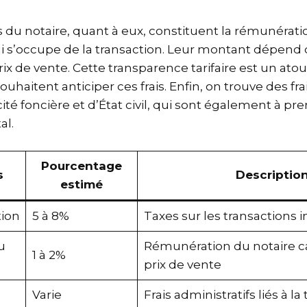
u notaire, quant à eux, constituent la rémunérati
i s’occupe de la transaction. Leur montant dépend 
ix de vente. Cette transparence tarifaire est un atou
uhaitent anticiper ces frais. Enfin, on trouve des frai
icité foncière et d’État civil, qui sont également à 
al.
Pourcentage
s
Descriptio
estimé
tion
5 à 8%
Taxes sur les transactions 
u
Rémunération du notaire ca
1 à 2%
prix de vente
Varie
Frais administratifs liés à la