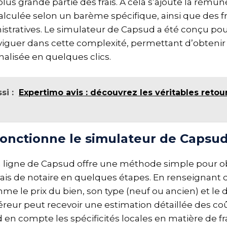
lus grande partie des frais. À cela s’ajoute la rému
calculée selon un barème spécifique, ainsi que des fr
istratives. Le simulateur de Capsud a été conçu pour
iguer dans cette complexité, permettant d’obtenir
nalisée en quelques clics.
si :
Expertimo avis : découvrez les véritables retou
nctionne le simulateur de Capsud
n ligne de Capsud offre une méthode simple pour o
rais de notaire en quelques étapes. En renseignant
mme le prix du bien, son type (neuf ou ancien) et l
quéreur peut recevoir une estimation détaillée des c
en compte les spécificités locales en matière de fra