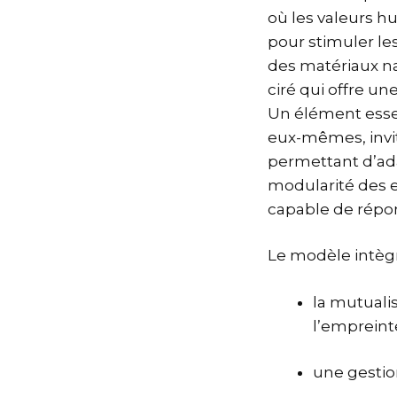
où les valeurs h
pour stimuler le
des matériaux nat
ciré qui offre u
Un élément essen
eux-mêmes, invit
permettant d’ada
modularité des es
capable de répon
Le modèle intèg
la mutuali
l’empreint
une gestio