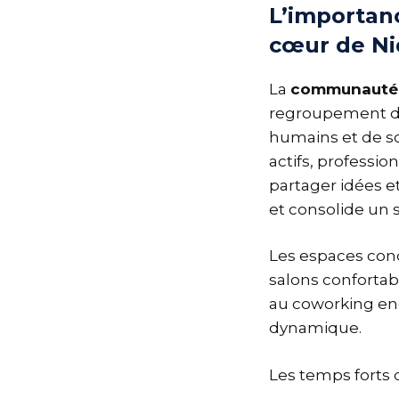
L’importan
cœur de Ni
La
communauté 
regroupement d’h
humains et de sol
actifs, professio
partager idées et
et consolide un 
Les espaces conç
salons confortab
au coworking enc
dynamique.
Les temps forts