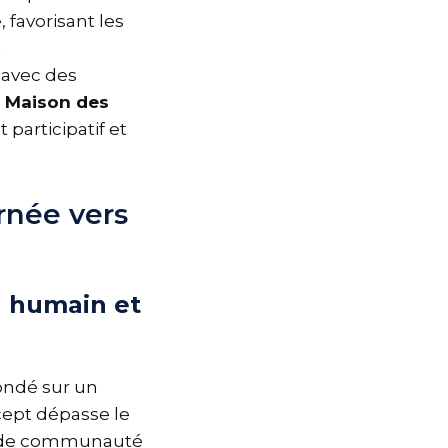
favorisant les
t
avec des
a
Maison des
participatif et
rnée vers
l humain et
ondé sur un
cept dépasse le
ande communauté