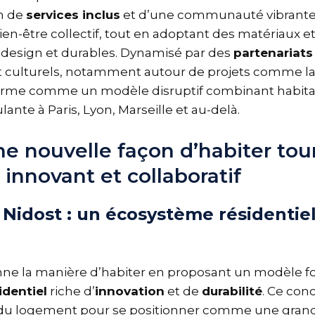
on de
services inclus
et d’une communauté vibrante, 
ien-être collectif, tout en adoptant des matériaux e
esign et durables. Dynamisé par des
partenariats
et culturels, notamment autour de projets comme l
ffirme comme un modèle disruptif combinant habitat 
lante à Paris, Lyon, Marseille et au-delà.
ne nouvelle façon d’habiter tou
g innovant et collaboratif
 Nidost : un écosystème résidentie
nne la manière d’habiter en proposant un modèle f
dentiel
riche d’
innovation
et de
durabilité
. Ce con
e du logement pour se positionner comme une gr