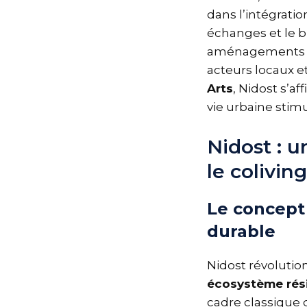
dans l’intégrati
échanges et le b
aménagements d
acteurs locaux 
Arts
, Nidost s’a
vie urbaine stimu
Nidost : u
le colivin
Le concept
durable
Nidost révolutio
écosystème rési
cadre classiqu