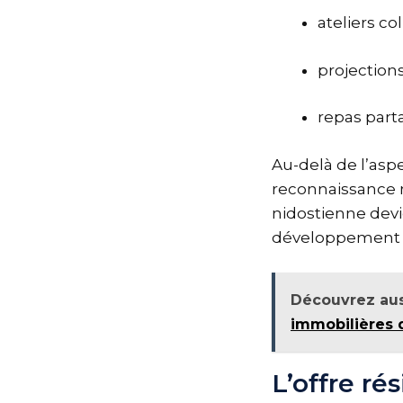
ateliers co
projection
repas part
Au-delà de l’aspe
reconnaissance m
nidostienne devie
développement pe
Découvrez aus
immobilières 
L’offre ré