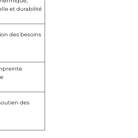
thermique,
le et durabilité
ion des besoins
mpreinte
le
soutien des