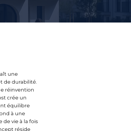
aît une
t de durabilité.
e réinvention
ost crée un
ant équilibre
pond à une
de vie à la fois
oncept réside