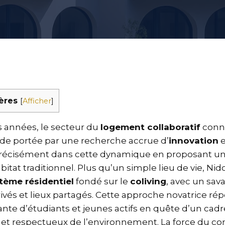
ères
[
Afficher
]
 années, le secteur du
logement collaboratif
conn
de portée par une recherche accrue d’
innovation
e
 précisément dans cette dynamique en proposant un
itat traditionnel. Plus qu’un simple lieu de vie, Nid
tème résidentiel
fondé sur le
coliving
, avec un sav
ivés et lieux partagés. Cette approche novatrice ré
te d’étudiants et jeunes actifs en quête d’un cadre 
sif et respectueux de l’environnement. La force du c