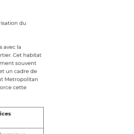
isation du
 avec la
tier. Cet habitat
lement souvent
 et un cadre de
nt Metropolitan
force cette
ices