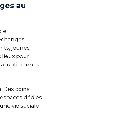
ges au
ple
d’échanges
ants, jeunes
s lieux pour
ns quotidiennes
. Des coins
s espaces dédiés
une vie sociale