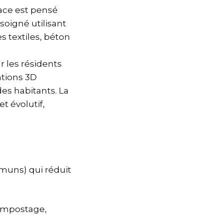
ace est pensé
soigné utilisant
s textiles, béton
 les résidents
ations 3D
es habitants. La
t évolutif,
mmuns) qui réduit
compostage,