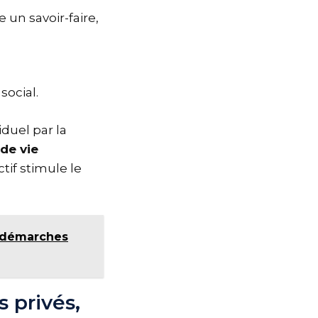
 un savoir-faire,
social.
iduel par la
de vie
tif stimule le
s démarches
s privés,