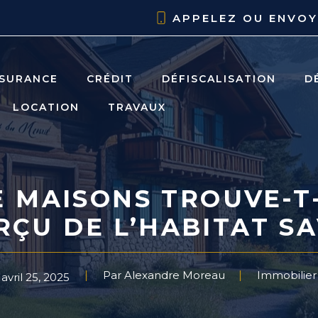
APPELEZ OU ENVO
SURANCE
CRÉDIT
DÉFISCALISATION
D
LOCATION
TRAVAUX
E MAISONS TROUVE-T-
RÇU DE L’HABITAT S
Par Alexandre Moreau
Immobilier
avril 25, 2025