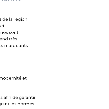
de la région,
 et
rmes sont
rend très
nts marquants
 modernité et
s afin de garantir
grant les normes