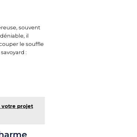
éreuse, souvent
éniable, il
couper le souffle
savoyard :
 votre projet
charme