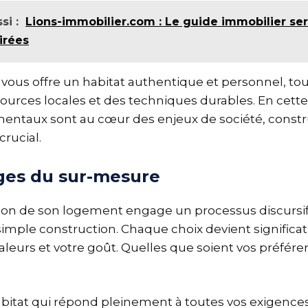
si :
Lions-immobilier.com : Le guide immobilier se
irées
ous offre un habitat authentique et personnel, tou
urces locales et des techniques durables. En cette
mentaux sont au cœur des enjeux de société, constr
crucial.
ges du sur-mesure
ion de son logement engage un processus discursif
simple construction. Chaque choix devient significatif
valeurs et votre goût. Quelles que soient vos préfére
abitat qui répond pleinement à toutes vos exigences