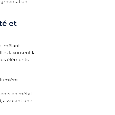
augmentation
té et
e, mêlant
les favorisent la
 des éléments
 lumière
ments en métal.
, assurant une