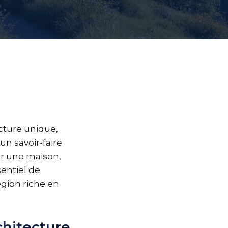
cture unique,
un savoir-faire
ver une maison,
sentiel de
égion riche en
chitecture