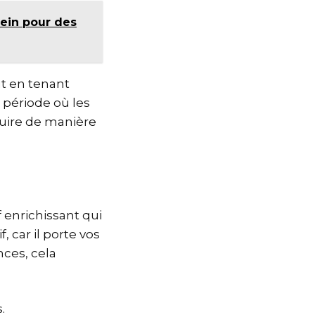
rein pour des
t en tenant
 période où les
uire de manière
 enrichissant qui
, car il porte vos
nces, cela
.