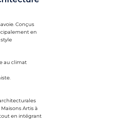
Savoie. Conçus
incipalement en
style
e au climat
iste.
architecturales
Maisons Artis à
out en intégrant