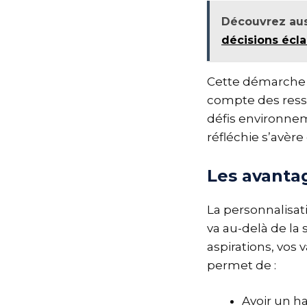
Découvrez aus
décisions écla
Cette démarche v
compte des resso
défis environne
réfléchie s’avère 
Les avanta
La personnalisat
va au-delà de la 
aspirations, vos 
permet de :
Avoir un h