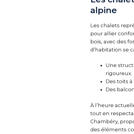
alpine
Les chalets repr
pour allier conf
bois, avec des fo
d’habitation se c
Une struct
rigoureux.
Des toits à
Des balcon
À l’heure actuel
tout en respecta
Chambéry, propo
des éléments co