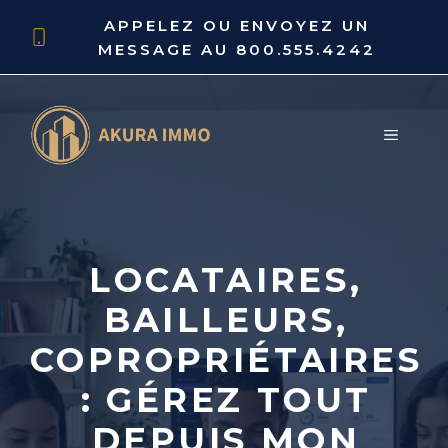
Aller
APPELEZ OU ENVOYEZ UN
au
MESSAGE AU
800.555.4242
contenu
MENU
LOCATAIRES,
BAILLEURS,
COPROPRIÉTAIRES
: GÉREZ TOUT
DEPUIS MON