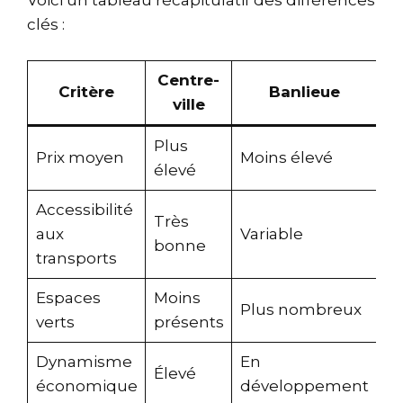
Voici un tableau récapitulatif des différences
clés :
Centre-
Critère
Banlieue
ville
Plus
Prix moyen
Moins élevé
élevé
Accessibilité
Très
aux
Variable
bonne
transports
Espaces
Moins
Plus nombreux
verts
présents
Dynamisme
En
Élevé
économique
développement