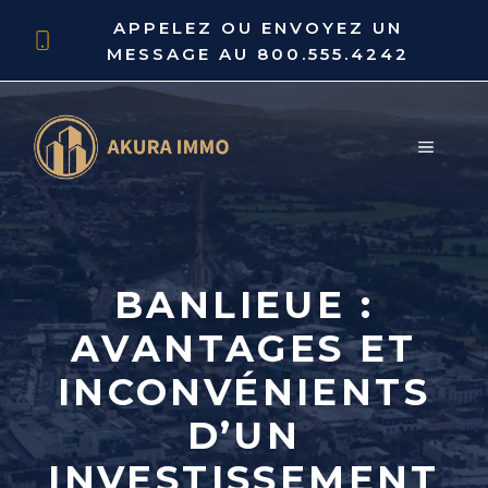
Aller
APPELEZ OU ENVOYEZ UN
au
MESSAGE AU
800.555.4242
contenu
MENU
BANLIEUE :
AVANTAGES ET
INCONVÉNIENTS
D’UN
INVESTISSEMENT