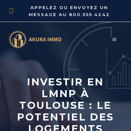
Aller
APPELEZ OU ENVOYEZ UN
au
MESSAGE AU
800.555.4242
contenu
MENU
INVESTIR EN
LMNP À
TOULOUSE : LE
POTENTIEL DES
LOGEMENTS