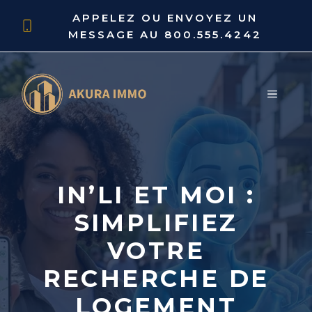
Aller
APPELEZ OU ENVOYEZ UN
au
MESSAGE AU
800.555.4242
contenu
MENU
IN’LI ET MOI :
SIMPLIFIEZ
VOTRE
RECHERCHE DE
LOGEMENT