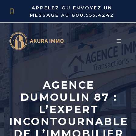
Aller
APPELEZ OU ENVOYEZ UN
au
MESSAGE AU
800.555.4242
contenu
MENU
AGENCE
DUMOULIN 87 :
L’EXPERT
INCONTOURNABLE
DE L’IMMOBILIER