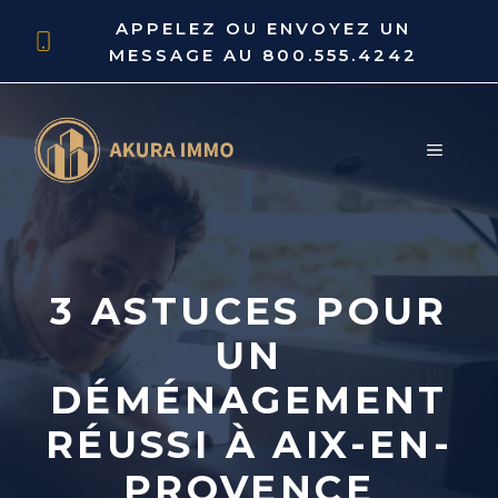
Aller
APPELEZ OU ENVOYEZ UN
au
MESSAGE AU
800.555.4242
contenu
MENU
3 ASTUCES POUR
UN
DÉMÉNAGEMENT
RÉUSSI À AIX-EN-
PROVENCE